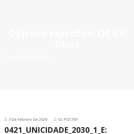
ES
|
PT
|
EN
Objetivo específico:
OE 6.6
Otros
Inicio
OE 6.6 Otros
3 De Febrero De 2026
SC POCTEP
0421_UNICIDADE_2030_1_E: