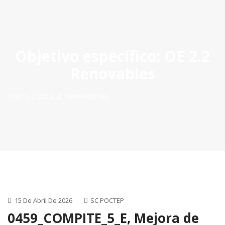
ES
|
PT
|
EN
Objetivo específico:
OE 2.2
Renovables
Inicio
OE 2.2 Renovables
15 De Abril De 2026
SC POCTEP
0459_COMPITE_5_E, Mejora de