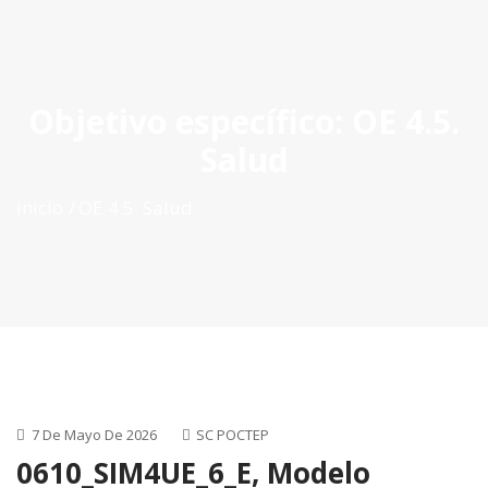
ES
|
PT
|
EN
Objetivo específico:
OE 4.5.
Salud
Inicio
OE 4.5. Salud
7 De Mayo De 2026
SC POCTEP
0610_SIM4UE_6_E, Modelo