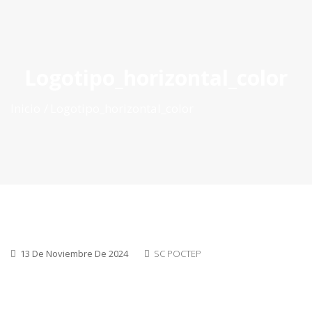
ES
|
PT
|
EN
Logotipo_horizontal_color
Inicio
Logotipo_horizontal_color
13 De Noviembre De 2024
SC POCTEP