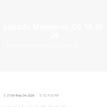
ES
|
PT
|
EN
Listado_Miembros_CG_19_05
_26
Inìcio
Listado_Miembros_CG_19_05_26
27 De May De 2026
SC POCTEP