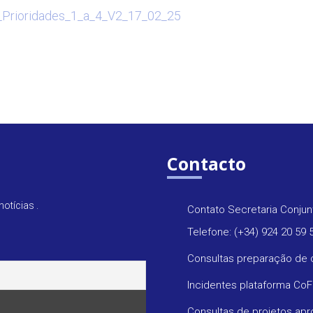
_Prioridades_1_a_4_V2_17_02_25
Contacto
otícias .
Contato Secretaria Conjun
Telefone: (+34) 924 20 59 
Consultas preparação de 
Incidentes plataforma Co
Consultas de projetos ap