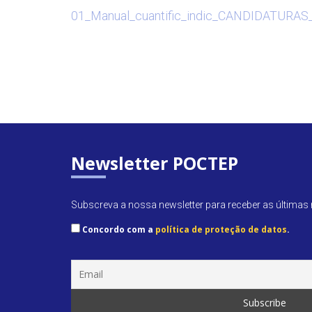
01_Manual_cuantific_indic_CANDIDATURAS
Newsletter POCTEP
Subscreva a nossa newsletter para receber as últimas n
Concordo com a
política de proteção de datos
.