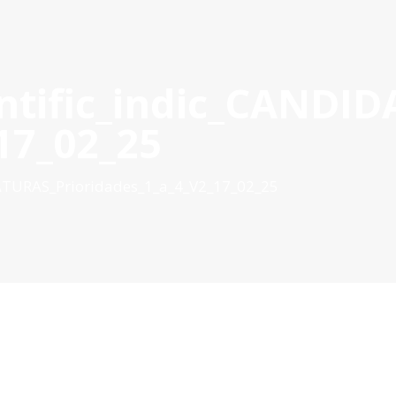
Ac
tific_indic_CANDID
ROVADOS
GESTÃO DE PROJETOS
COMUNICAÇÃO
DOC
17_02_25
ATURAS_Prioridades_1_a_4_V2_17_02_25