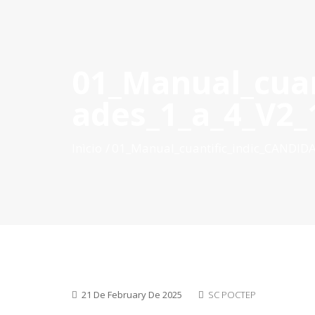
01_Manual_cuan
INÍCIO
O POCTEP
CONVOCATÓRIAS
PROJETOS AP
ades_1_a_4_V2_
Inìcio
01_Manual_cuantific_indic_CANDID
21 De February De 2025
SC POCTEP