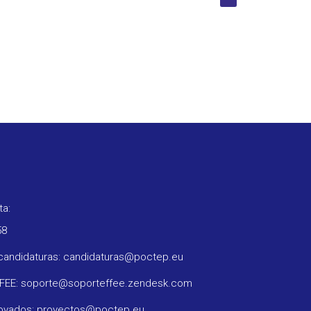
ta:
58
candidaturas: candidaturas@poctep.eu
FFEE: soporte@soporteffee.zendesk.com
rovados: proyectos@poctep.eu