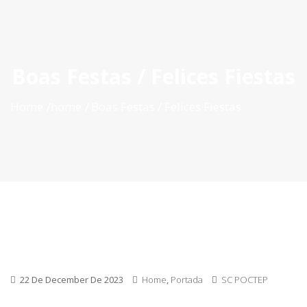
ES
|
PT
|
EN
Boas Festas / Felices Fiestas
Home
home
Boas Festas / Felices Fiestas
22 De December De 2023
Home
,
Portada
SC POCTEP