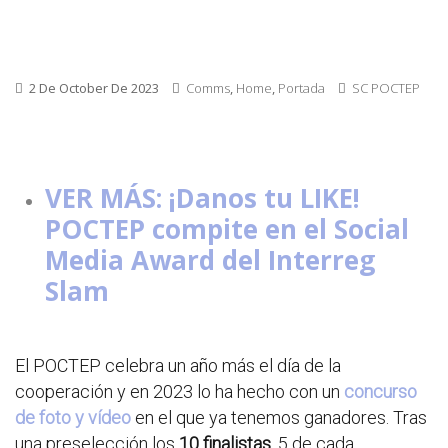
2 De October De 2023
Comms
,
Home
,
Portada
SC POCTEP
VER MÁS: ¡Danos tu LIKE!
POCTEP compite en el Social
Media Award del Interreg
Slam
El POCTEP celebra un año más el día de la
cooperación y en 2023 lo ha hecho con un
concurso
de foto y vídeo
en el que ya tenemos ganadores. Tras
una preselección los
10 finalistas
, 5 de cada