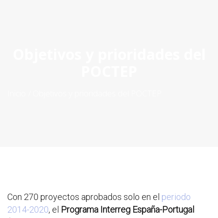
ES
|
PT
|
EN
Objetivos y prioridades del
POCTEP
Inicio
Objetivos y prioridades del POCTEP
Con 270 proyectos aprobados solo en el
periodo
2014-2020
, el
Programa Interreg España-Portugal