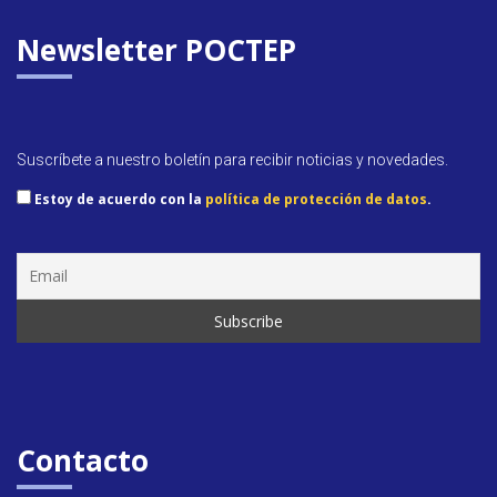
o
n
p
n
Newsletter POCTEP
k
p
dl
y
Suscríbete a nuestro boletín para recibir noticias y novedades.
Estoy de acuerdo con la
política de protección de datos
.
Contacto