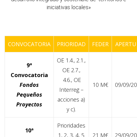
iniciativas locales»
CONVOCATORIA
PRIORIDAD
FEDER
APERTU
OE 1.4.,
2.1.,
9ª
OE 2.7.,
Convocatoria
4.6.,
OE
Fondos
10 M€
09/09/2
Interreg –
Pequeños
acciones a)
Proyectos
y
c).
Prioridades
10ª
1, 2, 3, 4, 5
21 M€
29/09/2