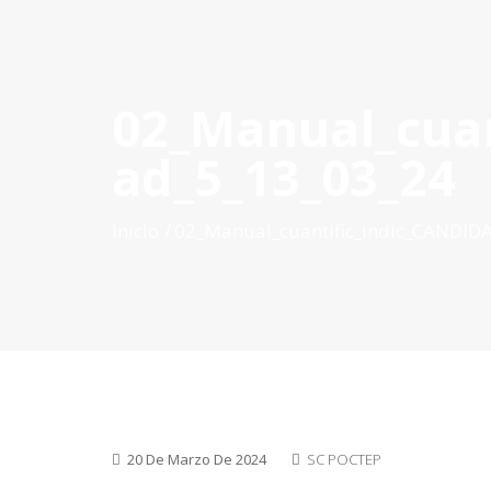
02_Manual_cuan
INICIO
QUÉ ES POCTEP
CONVOCATORIAS
PR
ad_5_13_03_24
Inicio
02_Manual_cuantific_indic_CANDID
20 De Marzo De 2024
SC POCTEP