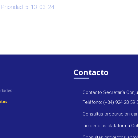
Prioridad_5_13_03_24
Contacto
edades.
Contacto Secretaría Conju
atos
.
Teléfono: (+34) 924 20 59 
Consultas preparación ca
Incidencias plataforma C
Consultas proyectos apr