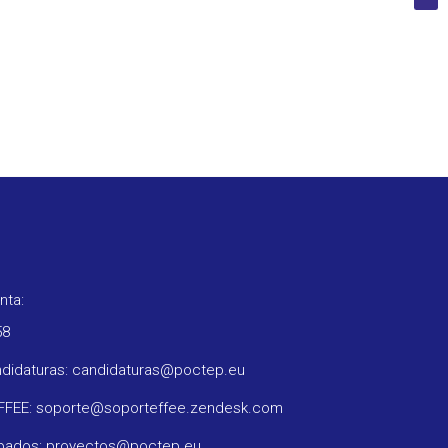
nta:
58
ndidaturas: candidaturas@poctep.eu
oFFEE: soporte@soporteffee.zendesk.com
obados: proyectos@poctep.eu