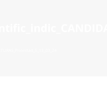
tific_indic_CANDID
OYECTOS APROBADOS
GESTIÓN DE PROYECTOS
COMUNIC
POCTEP 2007-2020
ATURAS_Prioridad_5_13_03_24