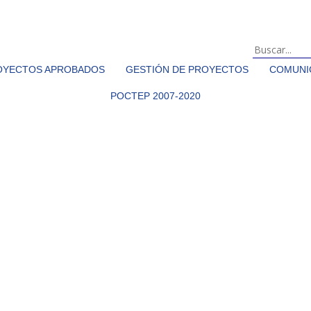
OYECTOS APROBADOS
GESTIÓN DE PROYECTOS
COMUNIC
POCTEP 2007-2020
21-2027 aprueba proyectos de cooperación transfronteriz
des y objetivos específicos del Programa
es el siguiente: