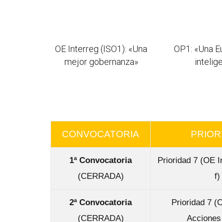
OE Interreg (ISO1): «Una
OP1: «Una E
mejor gobernanza»
intelig
CONVOCATORIA
PRIOR
1ª Convocatoria
Prioridad 7 (OE I
(CERRADA)
f)
2ª Convocatoria
Prioridad 7 (
(CERRADA)
Acciones 