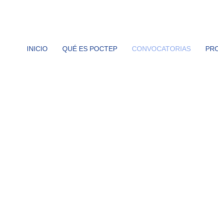
INICIO
QUÉ ES POCTEP
CONVOCATORIAS
PR
POCTEP 2021-2027
CONVOCATORIAS
El programa Interreg VI-A España-Portugal (POCTEP) 20
calendario general, que considera las
distintas priorida