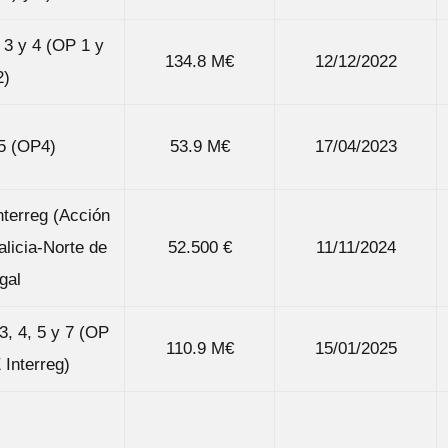
, 3 y 4 (OP 1 y
134.8 M€
12/12/2022
)
 5 (OP4)
53.9 M€
17/04/2023
nterreg (Acción
alicia-Norte de
52.500 €
11/11/2024
gal
 3, 4, 5 y 7 (OP
110.9 M€
15/01/2025
 Interreg)