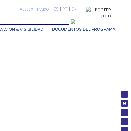
Acceso Privado
ES
|
PT
|
EN
ACIÓN & VISIBILIDAD
DOCUMENTOS DEL PROGRAMA
a en el marco de convocatorias de proyectos. El