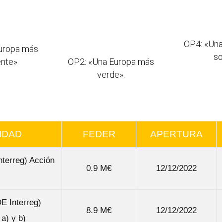
OP4: «Un
uropa más
so
ente»
OP2: «Una Europa más
verde».
IDAD
FEDER
APERTURA
nterreg) Acción
0.9 M€
12/12/2022
OE Interreg)
8.9 M€
12/12/2022
a) y b)