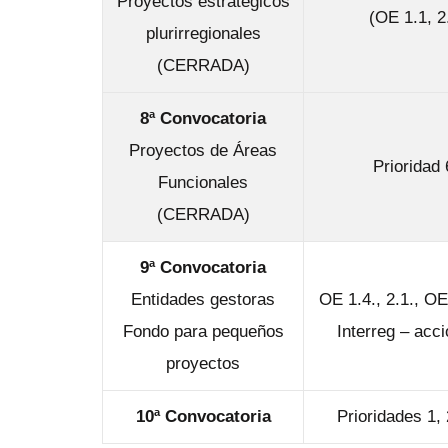
Proyectos estratégicos
(OE 1.1, 2
plurirregionales
(CERRADA)
8ª Convocatoria
Proyectos de Áreas
Prioridad
Funcionales
(CERRADA)
9ª Convocatoria
Entidades gestoras
OE 1.4.,
2.1.,
OE
Fondo para pequeños
Interreg – acc
proyectos
10ª Convocatoria
Prioridades 1, 