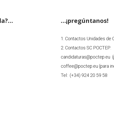
da?…
…¡pregúntanos!
1. Contactos Unidades de C
2. Contactos SC POCTEP:
candidaturas@poctep.eu (pa
coffee@poctep.eu (para inc
Tel: (+34) 924 20 59 58