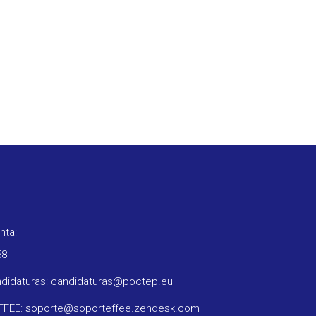
nta:
58
ndidaturas: candidaturas@poctep.eu
oFFEE: soporte@soporteffee.zendesk.com