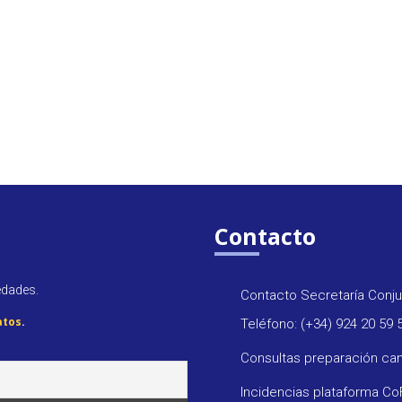
Contacto
edades.
Contacto Secretaría Conju
atos
.
Teléfono: (+34) 924 20 59 
Consultas preparación ca
Incidencias plataforma C