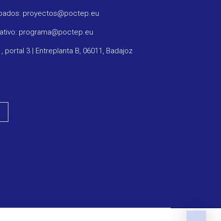
obados: proyectos@poctep.eu
rativo: programa@poctep.eu
1, portal 3 | Entreplanta B, 06011, Badajoz