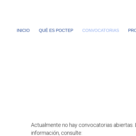
INICIO
QUÉ ES POCTEP
CONVOCATORIAS
PR
POCTEP 2021-2027
CONVOCATORIAS ABIERT
Actualmente no hay convocatorias abiertas.
información, consulte: