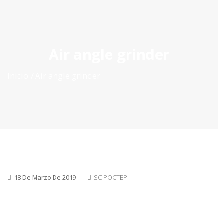
ES
|
PT
|
EN
Air angle grinder
Inicio
Air angle grinder
18 De Marzo De 2019
SC POCTEP