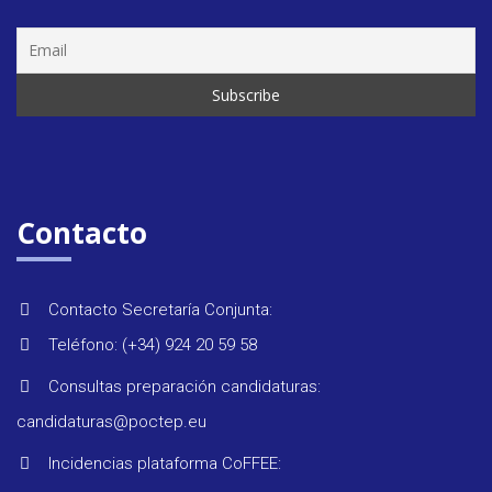
Seminar
&
formaci
Contacto
Últimas
Contacto Secretaría Conjunta:
noticias
Teléfono: (+34) 924 20 59 58
Consultas preparación candidaturas:
Evento
candidaturas@poctep.eu
Incidencias plataforma CoFFEE: