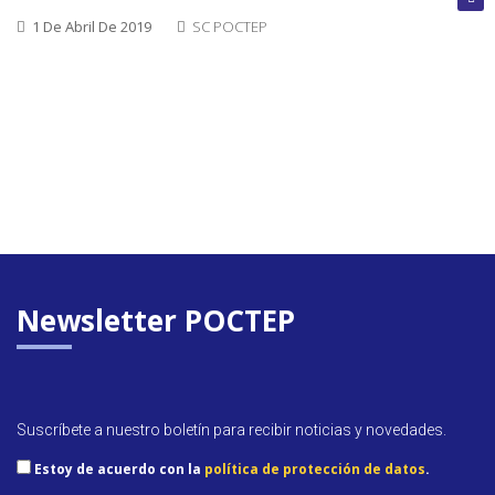
cerrada
1 De Abril De 2019
SC POCTEP
Convoca
abierta
Próxim
convoca
Newsletter POCTEP
Suscríbete a nuestro boletín para recibir noticias y novedades.
Estoy de acuerdo con la
política de protección de datos
.