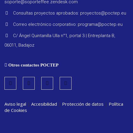
soporte@soporteffee.zendesk.com
Consultas proyectos aprobados: proyectos@poctep.eu
Correo electrónico corporativo: programa@poctep.eu
Progra
C/ Ángel Quintanilla Ulla n°1, portal 3 | Entreplanta B,
06011, Badajoz
Reglam
Otros contactos POCTEP
Informe
seguimi
Estrate
Aviso legal
|
Accesibilidad
|
Protección de datos
|
Política
de Cookies
Vigilanc
ambient