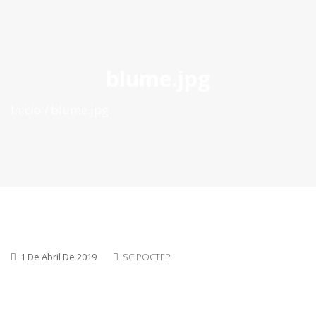
ES
|
PT
|
EN
blume.jpg
Inicio
blume.jpg
1 De Abril De 2019
SC POCTEP