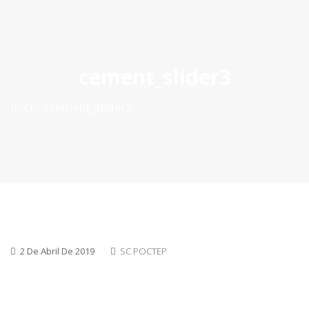
ES
|
PT
|
EN
cement_slider3
Inicio
cement_slider3
2 De Abril De 2019
SC POCTEP