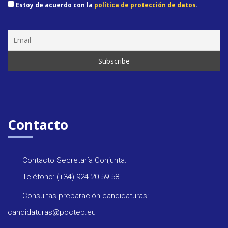
Estoy de acuerdo con la
política de protección de datos
.
Seminar
&
formaci
Contacto
Últimas
noticias
Contacto Secretaría Conjunta:
Teléfono: (+34) 924 20 59 58
Evento
Consultas preparación candidaturas:
candidaturas@poctep.eu