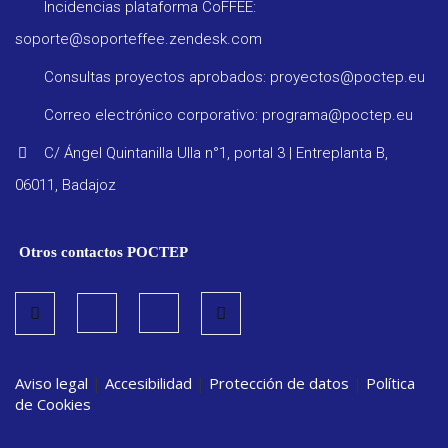
Incidencias plataforma CoFFEE:
soporte@soporteffee.zendesk.com
Consultas proyectos aprobados: proyectos@poctep.eu
Progra
Correo electrónico corporativo: programa@poctep.eu
C/ Ángel Quintanilla Ulla n°1, portal 3 | Entreplanta B,
Reglam
06011, Badajoz
Informe
Otros contactos POCTEP
seguimi
Estrate
Aviso legal
|
Accesibilidad
|
Protección de datos
|
Política
Vigilanc
de Cookies
ambient