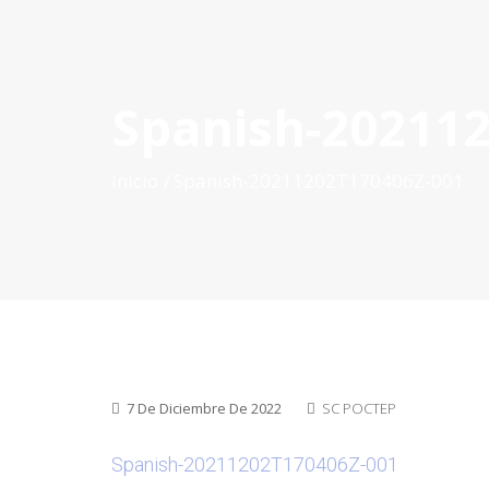
Spanish-20211
INICIO
QUÉ ES POCTEP
CONVOCATORIAS
PR
Inicio
Spanish-20211202T170406Z-001
7 De Diciembre De 2022
SC POCTEP
Spanish-20211202T170406Z-001