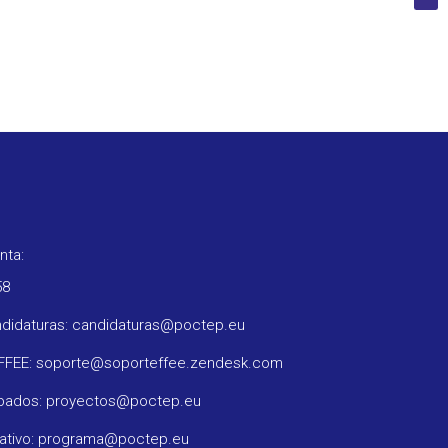
nta:
58
ndidaturas: candidaturas@poctep.eu
oFFEE: soporte@soporteffee.zendesk.com
obados: proyectos@poctep.eu
rativo: programa@poctep.eu