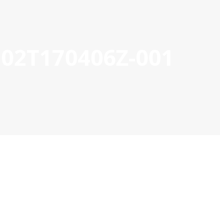
202T170406Z-001
OYECTOS APROBADOS
GESTIÓN DE PROYECTOS
COMUNIC
POCTEP 2007-2020