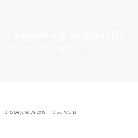
ES
|
PT
|
EN
consult-ing_blogpost (2)
Inicio
consult-ing_blogpost (2)
15 De Junio De 2018
SC POCTEP