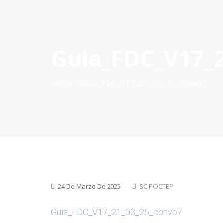
Guia_FDC_V17_
INICIO
QUÉ ES POCTEP
CONVOCATORIAS
PR
Inicio
Guia_FDC_V17_21_03_25_convo7
24 De Marzo De 2025
SC POCTEP
Guia_FDC_V17_21_03_25_convo7