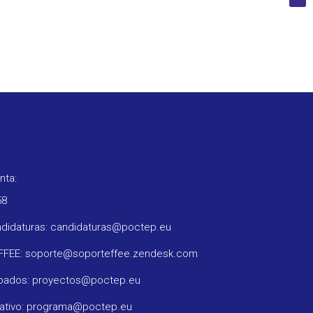
nta:
58
ndidaturas: candidaturas@poctep.eu
oFFEE: soporte@soporteffee.zendesk.com
obados: proyectos@poctep.eu
rativo: programa@poctep.eu