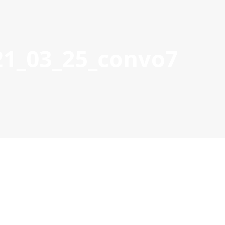
21_03_25_convo7
OYECTOS APROBADOS
GESTIÓN DE PROYECTOS
COMUNIC
POCTEP 2007-2020