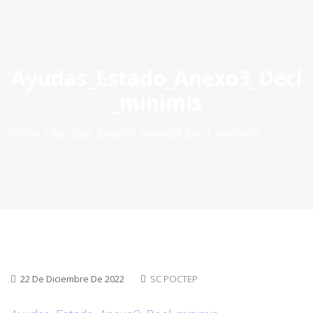
ES
|
PT
|
EN
Ayudas_Estado_Anexo3_Decl
_minimis
Inicio
Ayudas_Estado_Anexo3_Decl_minimis
22 De Diciembre De 2022
SC POCTEP