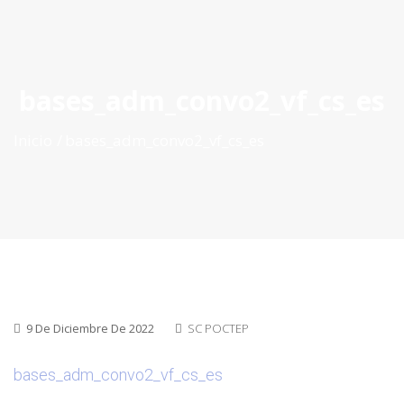
ES
|
PT
|
EN
bases_adm_convo2_vf_cs_es
Inicio
bases_adm_convo2_vf_cs_es
9 De Diciembre De 2022
SC POCTEP
bases_adm_convo2_vf_cs_es