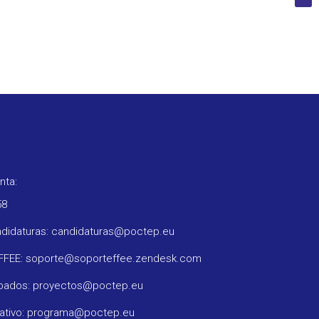
nta:
58
ndidaturas: candidaturas@poctep.eu
oFFEE: soporte@soporteffee.zendesk.com
obados: proyectos@poctep.eu
rativo: programa@poctep.eu