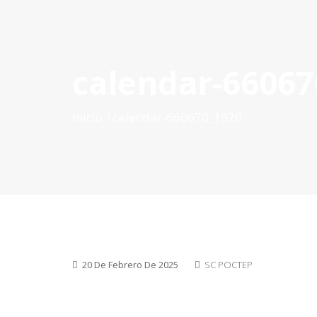
calendar-66067
INICIO
QUÉ ES POCTEP
CONVOCATORIAS
PR
Inicio
calendar-660670_1920
20 De Febrero De 2025
SC POCTEP