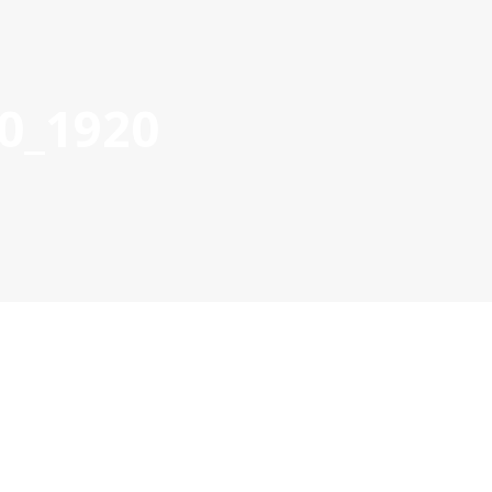
0_1920
OYECTOS APROBADOS
GESTIÓN DE PROYECTOS
COMUNIC
POCTEP 2007-2020