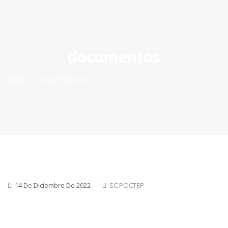
ES
|
PT
|
EN
documentos
Inicio
documentos
14 De Diciembre De 2022
SC POCTEP