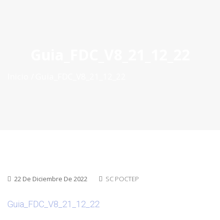
ES
|
PT
|
EN
Guia_FDC_V8_21_12_22
Inicio
Guia_FDC_V8_21_12_22
22 De Diciembre De 2022
SC POCTEP
Guia_FDC_V8_21_12_22