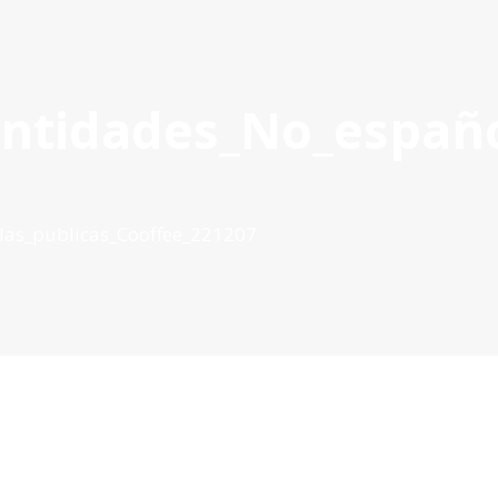
entidades_No_españo
OYECTOS APROBADOS
GESTIÓN DE PROYECTOS
COMUNIC
POCTEP 2007-2020
las_publicas_Cooffee_221207