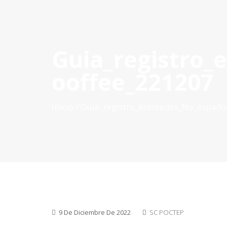
Guia_registro_
INICIO
QUÉ ES POCTEP
CONVOCATORIAS
PR
ooffee_221207
Inicio
Guia_registro_entidades_No_españo
9 De Diciembre De 2022
SC POCTEP