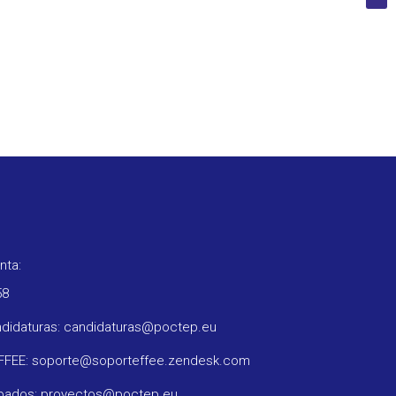
nta:
58
ndidaturas: candidaturas@poctep.eu
oFFEE: soporte@soporteffee.zendesk.com
obados: proyectos@poctep.eu