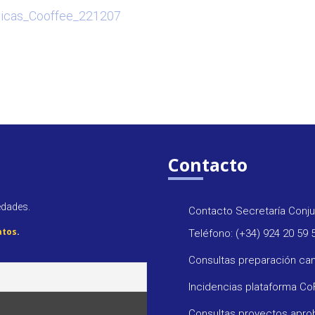
licas_Cooffee_221207
Contacto
edades.
Contacto Secretaría Conju
atos
.
Teléfono: (+34) 924 20 59 
Consultas preparación ca
Incidencias plataforma C
Consultas proyectos apr