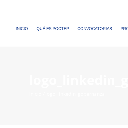
INICIO
QUÉ ES POCTEP
CONVOCATORIAS
PR
logo_linkedin_
Inicio
logo_linkedin_gobernanza