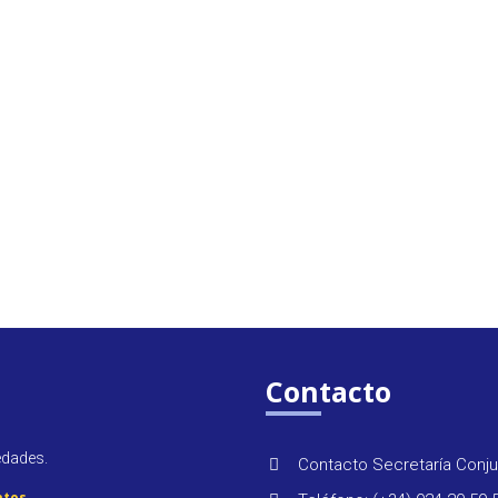
Contacto
edades.
Contacto Secretaría Conju
atos
.