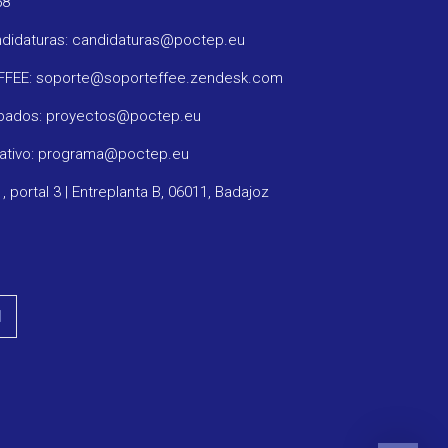
58
ndidaturas: candidaturas@poctep.eu
oFFEE: soporte@soporteffee.zendesk.com
obados: proyectos@poctep.eu
rativo: programa@poctep.eu
1, portal 3 | Entreplanta B, 06011, Badajoz