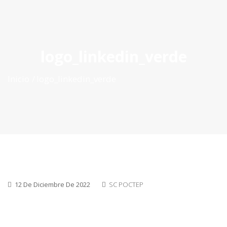
ES
|
PT
|
EN
logo_linkedin_verde
Inicio
logo_linkedin_verde
12 De Diciembre De 2022
SC POCTEP