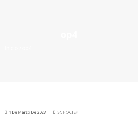
ES
|
PT
|
EN
op4
Inicio
op4
1 De Marzo De 2023
SC POCTEP