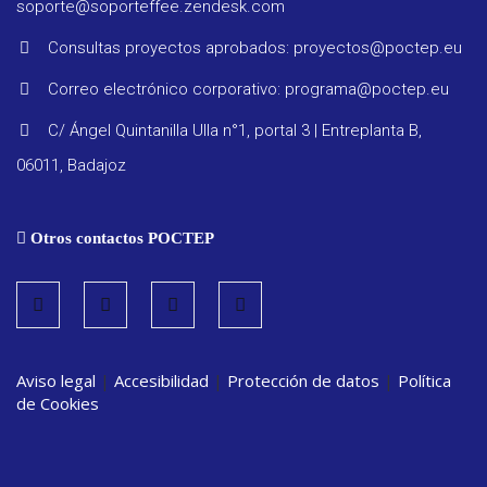
soporte@soporteffee.zendesk.com
Consultas proyectos aprobados: proyectos@poctep.eu
Correo electrónico corporativo: programa@poctep.eu
Progra
C/ Ángel Quintanilla Ulla n°1, portal 3 | Entreplanta B,
06011, Badajoz
Reglam
Otros contactos POCTEP
Informe
seguimi
Estrate
Aviso legal
|
Accesibilidad
|
Protección de datos
|
Política
de Cookies
Vigilanc
ambient