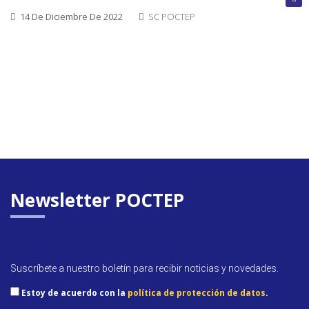
cerrada
14 De Diciembre De 2022
SC POCTEP
Convoca
abierta
Próxim
convoca
Newsletter POCTEP
Suscríbete a nuestro boletín para recibir noticias y novedades.
Estoy de acuerdo con la
política de protección de datos
.