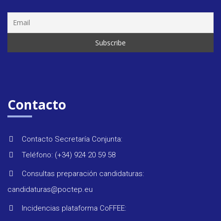
Seminar
&
formaci
Contacto
Últimas
Contacto Secretaría Conjunta:
noticias
Teléfono: (+34) 924 20 59 58
Consultas preparación candidaturas:
Evento
candidaturas@poctep.eu
Incidencias plataforma CoFFEE: