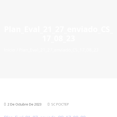
ES
|
PT
|
EN
Plan_Eval_21_27_enviado_CS_
17_08_23
Inicio
Plan_Eval_21_27_enviado_CS_17_08_23
2 De Octubre De 2023
SC POCTEP