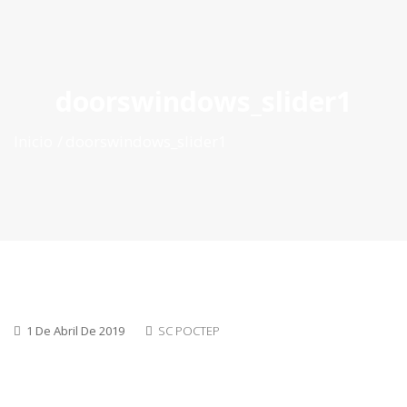
ES
|
PT
|
EN
doorswindows_slider1
Inicio
doorswindows_slider1
1 De Abril De 2019
SC POCTEP