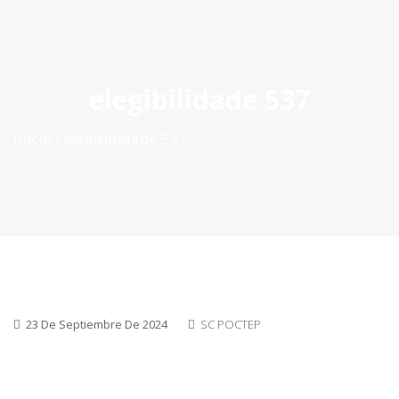
ES
|
PT
|
EN
elegibilidade 537
Inicio
elegibilidade 537
23 De Septiembre De 2024
SC POCTEP