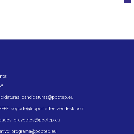
nta:
58
ndidaturas: candidaturas@poctep.eu
oFFEE: soporte@soporteffee.zendesk.com
obados: proyectos@poctep.eu
rativo: programa@poctep.eu