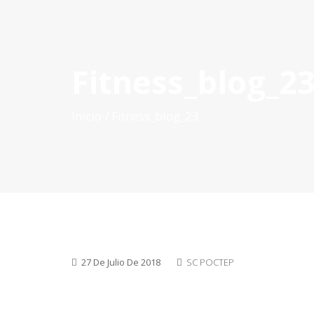
Fitness_blog_2
INICIO
QUÉ ES POCTEP
CONVOCATORIAS
PR
Inicio
Fitness_blog_23
27 De Julio De 2018
SC POCTEP