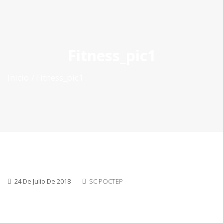
ES
|
PT
|
EN
Fitness_pic1
Inicio
Fitness_pic1
24 De Julio De 2018
SC POCTEP