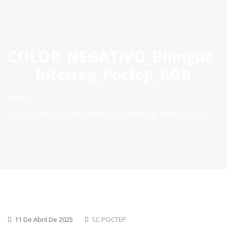
ES
|
PT
|
EN
COLOR_NEGATIVO_Bilingue_
Interreg_Poctep_RGB
Inicio
COLOR_NEGATIVO_Bilingue_Interreg_Poctep_RGB
11 De Abril De 2025
SC POCTEP