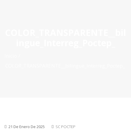
ES
|
PT
|
EN
COLOR_TRANSPARENTE__bil
ingue_Interreg_Poctep_
Inicio
COLOR_TRANSPARENTE__bilingue_Interreg_Poctep_
21 De Enero De 2025
SC POCTEP