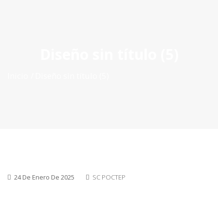
ES
|
PT
|
EN
Diseño sin título (5)
Inicio
Diseño sin título (5)
24 De Enero De 2025
SC POCTEP