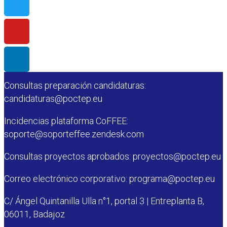
Contacto
Contacto Secretaría Conjunta:
Teléfono: (+34) 924 20 59 58
Consultas preparación candidaturas:
candidaturas@poctep.eu
Incidencias plataforma CoFFEE:
soporte@soporteffee.zendesk.com
Consultas proyectos aprobados: proyectos@poctep.eu
Correo electrónico corporativo: programa@poctep.eu
C/ Ángel Quintanilla Ulla n°1, portal 3 | Entreplanta B,
06011, Badajoz