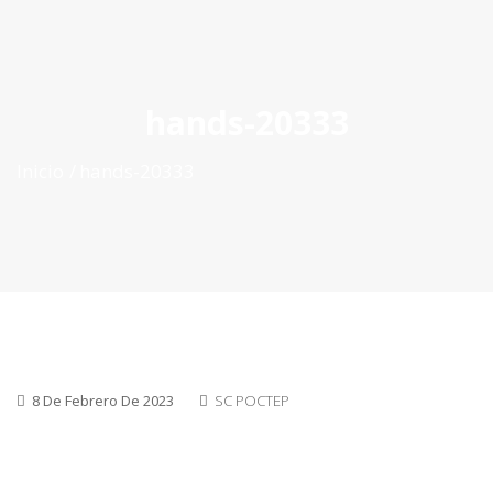
ES
|
PT
|
EN
hands-20333
Inicio
hands-20333
8 De Febrero De 2023
SC POCTEP