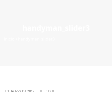
ES
|
PT
|
EN
handyman_slider3
Inicio
handyman_slider3
1 De Abril De 2019
SC POCTEP