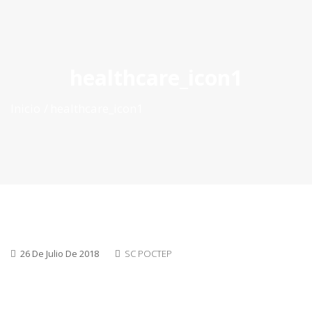
ES
|
PT
|
EN
healthcare_icon1
Inicio
healthcare_icon1
26 De Julio De 2018
SC POCTEP