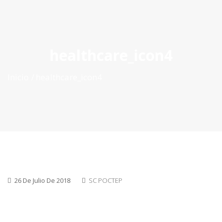
ES
|
PT
|
EN
healthcare_icon4
Inicio
healthcare_icon4
26 De Julio De 2018
SC POCTEP