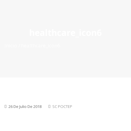
ES
|
PT
|
EN
healthcare_icon6
Inicio
healthcare_icon6
26 De Julio De 2018
SC POCTEP