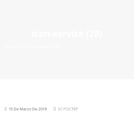
ES
|
PT
|
EN
icon-service (28)
Inicio
icon-service (28)
15 De Marzo De 2019
SC POCTEP