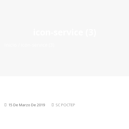
ES
|
PT
|
EN
icon-service (3)
Inicio
icon-service (3)
15 De Marzo De 2019
SC POCTEP