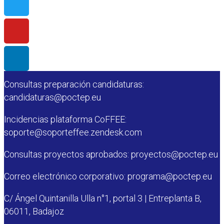
Contacto
Contacto Secretaría Conjunta:
Teléfono: (+34) 924 20 59 58
Consultas preparación candidaturas:
candidaturas@poctep.eu
Incidencias plataforma CoFFEE:
soporte@soporteffee.zendesk.com
Consultas proyectos aprobados: proyectos@poctep.eu
Correo electrónico corporativo: programa@poctep.eu
C/ Ángel Quintanilla Ulla n°1, portal 3 | Entreplanta B,
06011, Badajoz