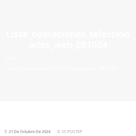
ES
|
PT
|
EN
Lista_operaciones_seleccion
adas_web_081024
Inicio
Lista_operaciones_seleccionadas_web_081024
21 De Octubre De 2024
SC POCTEP