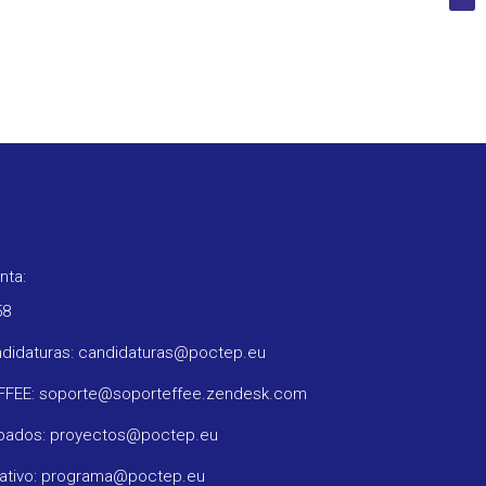
nta:
58
ndidaturas: candidaturas@poctep.eu
oFFEE: soporte@soporteffee.zendesk.com
obados: proyectos@poctep.eu
rativo: programa@poctep.eu