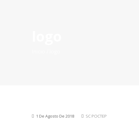
logo
INICIO
QUÉ ES POCTEP
CONVOCATORIAS
PR
Inicio
logo
1 De Agosto De 2018
SC POCTEP